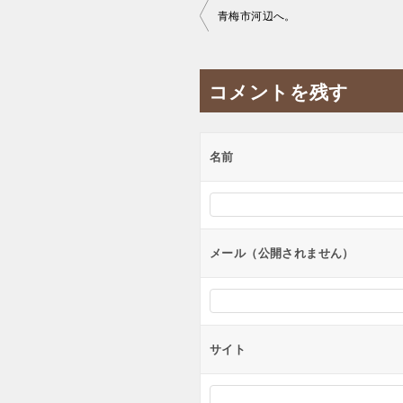
投
青梅市河辺へ。
稿
ナ
コメントを残す
ビ
ゲ
ー
名前
シ
ョ
ン
メール（公開されません）
サイト