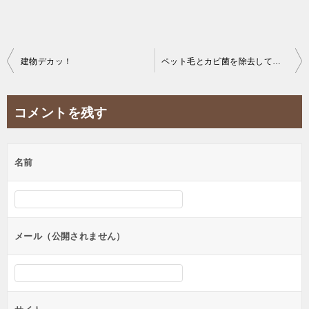
投
建物デカッ！
ペット毛とカビ菌を除去してヴィヴィオのシート内装クリーニング。
稿
ナ
コメントを残す
ビ
ゲ
名前
ー
シ
ョ
ン
メール（公開されません）