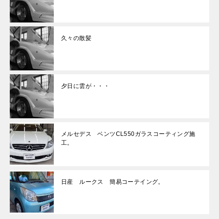
久々の散髪
夕日に雲が・・・
メルセデス ベンツCL550ガラスコーティング施
工。
日産 ルークス 簡易コーテイング。