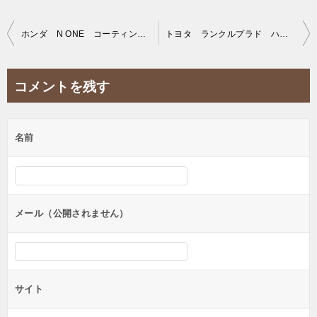
投
ホンダ N ONE コーティング施工。
トヨタ ランクルプラド ハイモースコートザグロウ施工。
稿
ナ
コメントを残す
ビ
ゲ
名前
ー
シ
ョ
ン
メール（公開されません）
サイト