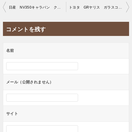
投
日産 NV350キャラバン クラスM施工。
トヨタ GRヤリス ガラスコーティングクラスM施工。
稿
ナ
コメントを残す
ビ
ゲ
名前
ー
シ
ョ
ン
メール（公開されません）
サイト