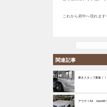
これから府中へ現れます
関連記事
磨きスタッフ募集！！
アウディA4 class