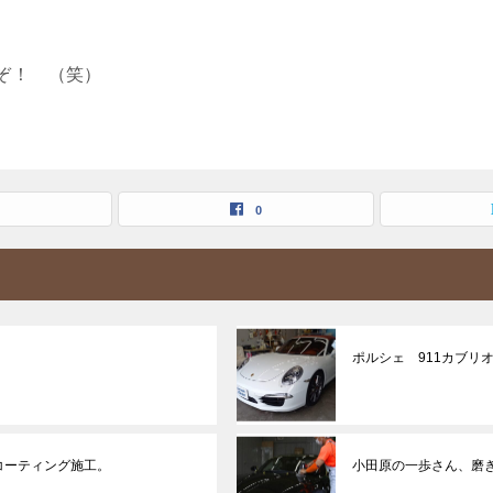
ぞ！ （笑）
0
ポルシェ 911カブリ
Mコーティング施工。
小田原の一歩さん、磨