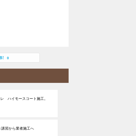
0
オレ ハイモースコート施工。
き講習から業者施工へ