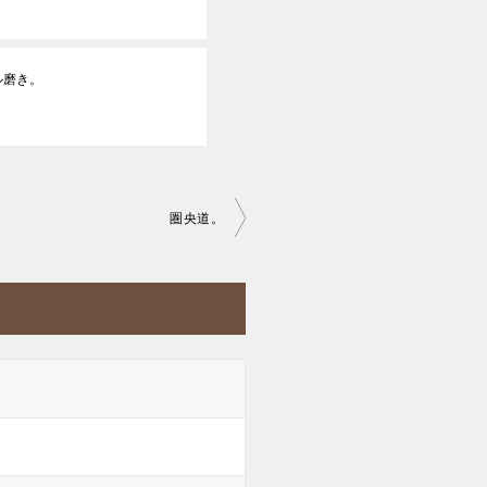
ル磨き。
圏央道。