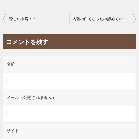
投
珍しい来客！？
内張の白くなったの諦めていませんか？
稿
ナ
コメントを残す
ビ
ゲ
名前
ー
シ
ョ
ン
メール（公開されません）
サイト