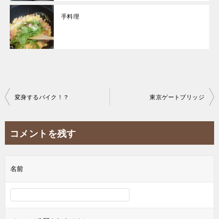
手料理
投
変身するバイク！？
東京ゲートブリッジ
稿
ナ
コメントを残す
ビ
ゲ
名前
ー
シ
ョ