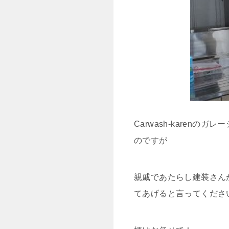
Carwash-kare
のですが
親戚であたらし建装さん
てあげると言ってくださ