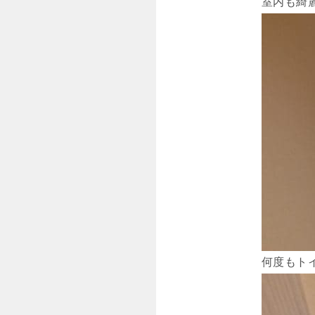
室内も綺麗
何度もト