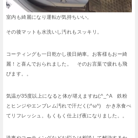
室内も綺麗になり運転が気持ちいい。
その後マットも水洗いし汚れもスッキリ。
コーティングも一日乾かし後日納車。お客様もおー綺
麗！と喜んでおられました。 そのお言葉で疲れも飛
びます。。
気温が35度以上になると体が堪えますね(;^_^A 鉄粉
とヒンジやエンブレム汚れで汗だく(;^ω^) かき氷食べ
てリフレッシュ。もくもく仕上げ夜になりました。。
洗車やコーティングなどお悩みは相談して解決するか