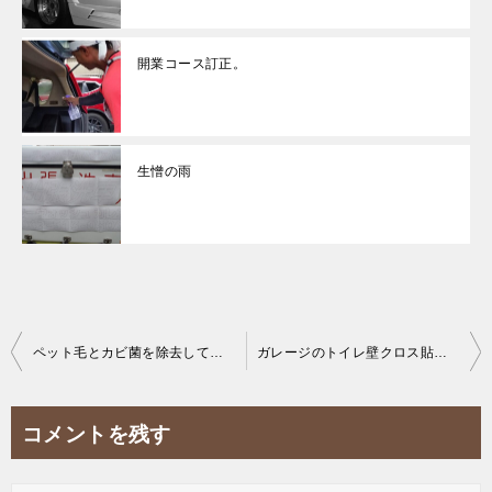
開業コース訂正。
生憎の雨
投
ペット毛とカビ菌を除去してヴィヴィオのシート内装クリーニング。
ガレージのトイレ壁クロス貼り清潔感UP。
稿
ナ
コメントを残す
ビ
ゲ