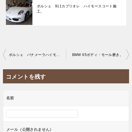
ポルシェ 911カブリオレ ハイモースコート施
工。
投
ポルシェ パナメーラハイモースコート施工。
BMW X5ボディ・モール磨き。
稿
ナ
コメントを残す
ビ
ゲ
名前
ー
シ
ョ
ン
メール（公開されません）