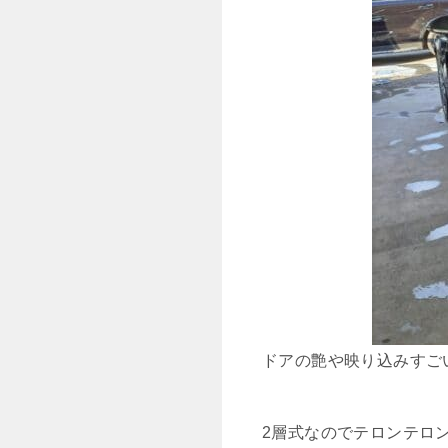
ドアの艶や映り込みすご
2層式なのでテロンテロ