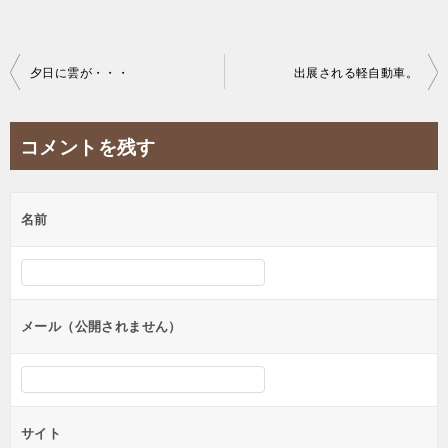
投
夕日に雲が・・・
出展される軽自動車。
稿
ナ
コメントを残す
ビ
ゲ
名前
ー
シ
ョ
ン
メール（公開されません）
サイト