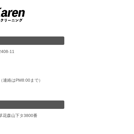
08-11
00（連絡はPM8:00まで）
草花森山下タ3800番