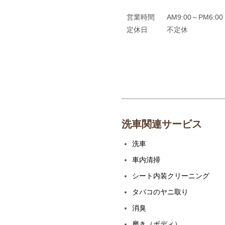
営業時間
AM9:00～PM6:
定休日
不定休
洗車関連サービス
洗車
車内清掃
シート内装クリーニング
タバコのヤニ取り
消臭
磨き（ボディ）