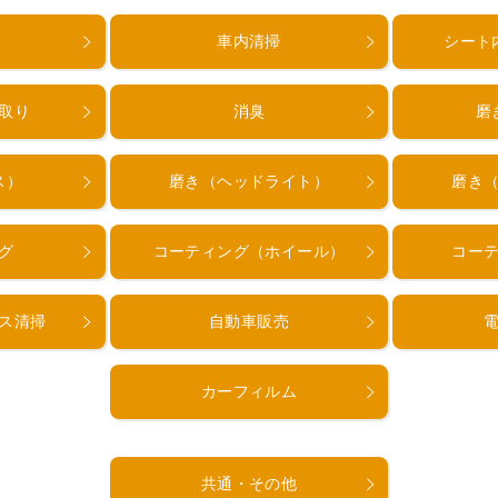
車内清掃
シート
取り
消臭
磨
ス）
磨き（ヘッドライト）
磨き
グ
コーティング（ホイール）
コー
ス清掃
自動車販売
カーフィルム
共通・その他